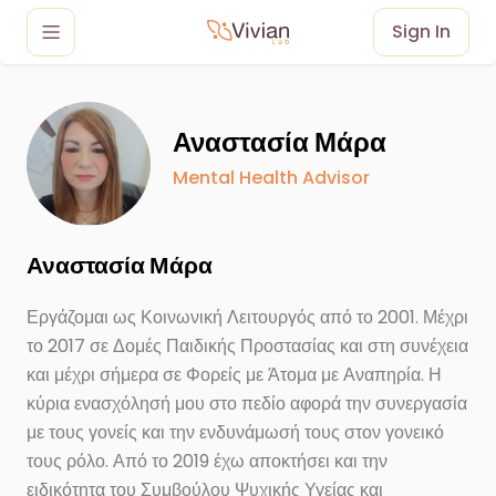
Sign In
Oh no, something went wrong. Please check
your network connection and try again.
Αναστασία Μάρα
Mental Health Advisor
Αναστασία
Μάρα
Εργάζομαι
ως
Κοινωνική
Λειτουργός
από
το
2001.
Μέχρι
το
2017
σε
Δομές
Παιδικής
Προστασίας
και
στη
συνέχεια
και
μέχρι
σήμερα
σε
Φορείς
με
Άτομα
με
Αναπηρία.
Η
κύρια
ενασχόλησή
μου
στο
πεδίο
αφορά
την
συνεργασία
με
τους
γονείς
και
την
ενδυνάμωσή
τους
στον
γονεικό
τους
ρόλο.
Από
το
2019
έχω
αποκτήσει
και
την
ειδικότητα
του
Συμβούλου
Ψυχικής
Υγείας
και