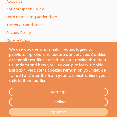
About us
Anticorruption Policy
Data Processing Addendum
Contact us
Terms & Conditions
We are here to help. Contact
Privacy Policy
us with any questions or
Cookie Policy
concerns.
Cookies Preferences
We use cookies and similar technologies to
provide, improve, and secure our services. Cookies
Email
are small text files stored on your device that help
Follow Us
us understand how you use our platform. Cookie
info@vivianlab.com
Duration: Persistent cookies remain on your device
for up to 12 months from your last visit, unless you
delete them earlier.
Phone
© VivianLab 2026 • All rights reserved
+30 21 1199 8304
Settings
Decline
Book now
Approve